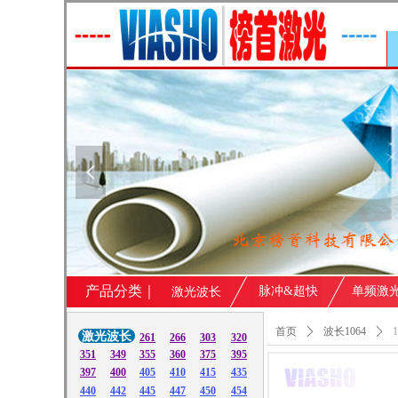
넳
产品分类｜
脉冲&超快
单频激
激光波长
首页
ꄲ
波长1064
ꄲ
激光波长
261
266
303
320
351
349
355
360
375
395
397
400
405
410
415
435
440
442
445
447
450
454