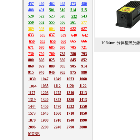
457
460
462
465
473
480
488
491
501
510
514
515
520
522
523
526
543
532
550
552
555
556
561
577
589
593
604
607
622
627
633
637
635
639
640
642
665
666
650
655
656
660
1064nm-分体型激光器
671
680
685
690
705
721
730
750
760
785
786
793
800
808
825
830
845
852
860
879
880
885
905
914
915
940
946
965
975
980
1030
1047
1049
1053
1060
1085
1112
1120
1122
1064
1177
1208
1275
1310
1313
1319
1320
1342
1380
1413
1444
1450
1470
1532
1550
1573
1645
1660
1710
1850
1870
1900
1910
1940
1990
2096
2200
2240
2790
3800
MORE