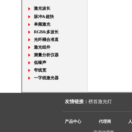
激光波长
脉冲&超快
单频激光
RGB&多波长
光纤耦合准直
激光组件
测量分析仪器
低噪声
窄线宽
一字线激光器
友情链接：
榜首激光灯
产品中心
代理商