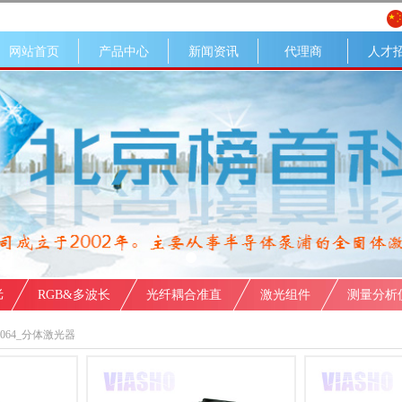
网站首页
产品中心
新闻资讯
代理商
人才
光
RGB&多波长
光纤耦合准直
激光组件
测量分析
1064_分体激光器