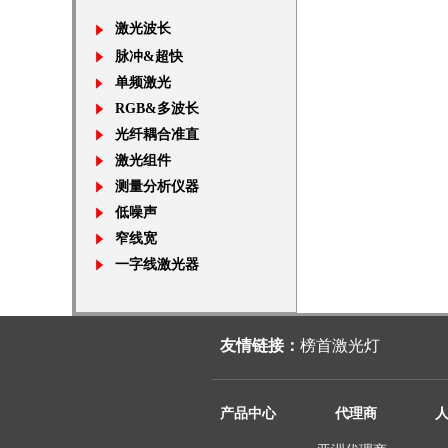
激光波长
脉冲&超快
单频激光
RGB&多波长
光纤耦合准直
激光组件
测量分析仪器
低噪声
窄线宽
一字线激光器
友情链接：
榜首激光灯
产品中心
代理商