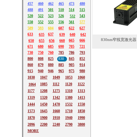
457
460
462
465
473
480
488
491
501
510
514
515
520
522
523
526
543
532
550
552
555
556
561
577
589
593
604
607
622
627
633
637
635
639
640
642
830nm窄线宽激光器1
665
666
650
655
656
660
671
680
685
690
705
721
730
750
760
785
786
793
800
808
825
830
845
852
860
879
880
885
905
914
915
940
946
965
975
980
1030
1047
1049
1053
1060
1085
1112
1120
1122
1064
1177
1208
1275
1310
1313
1319
1320
1342
1380
1413
1444
1450
1470
1532
1550
1573
1645
1660
1710
1850
1870
1900
1910
1940
1990
2096
2200
2240
2790
3800
MORE