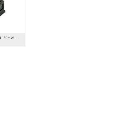
~50mW +