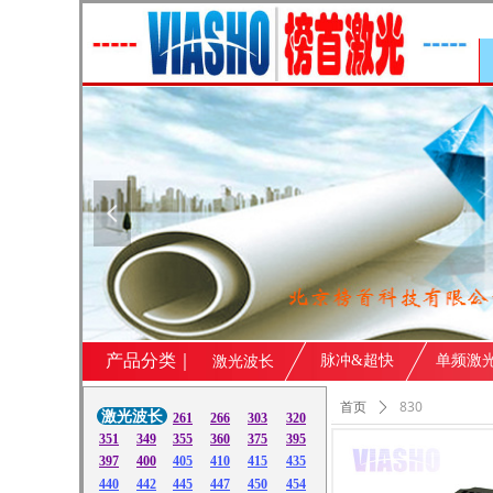
넳
产品分类｜
脉冲&超快
单频激
激光波长
830
首页
ꄲ
共
1
个产品
激光波长
261
266
303
320
351
349
355
360
375
395
397
400
405
410
415
435
440
442
445
447
450
454