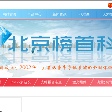
网站首页
产品中心
新闻资讯
代理商
人才
光
RGB&多波长
光纤耦合准直
激光组件
测量分析