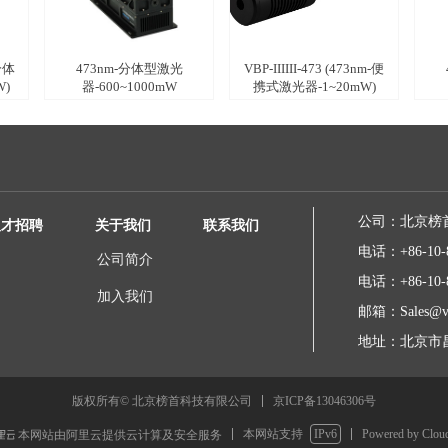
-分体
473nm-分体型激光
VBP-IIIIII-473 (473nm-便
W)
器-600~1000mW
携式激光器-1~20mW)
公司：
北京榜
人才招聘
关于我们
联系我们
电话：
+86-10-
公司简介
电话：
+86-10-
加入我们
邮箱：
Sales@v
地址：
北京市昌
京ICP备13046306号
版权所有© 北京榜首科技有限公司
本网站支持
IPv6
Powered by Clo
本网站由阿里云提供云计算及安全服务