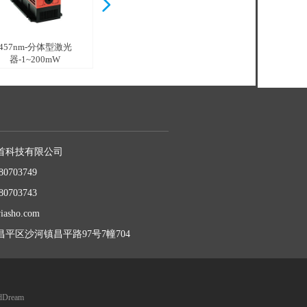
넲
457nm-分体型激光
器-1~200mW
首科技有限公司
80703749
80703743
iasho.com
平区沙河镇昌平路97号7幢704
udDream