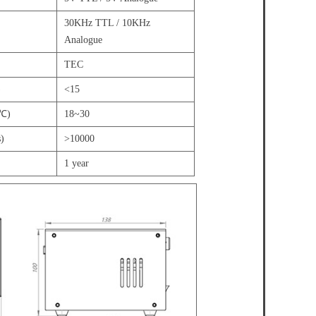
30KHz TTL / 10KHz
Analogue
TEC
)
<15
(℃)
18~30
)
>10000
1 year