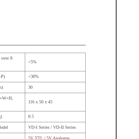
over 8
<5%
-P)
<30%
m)
30
L×W×H,
116 x 50 x 45
g)
0.5
odel
VD-I Series / VD-II Series
5V TTL / 5V Analogue