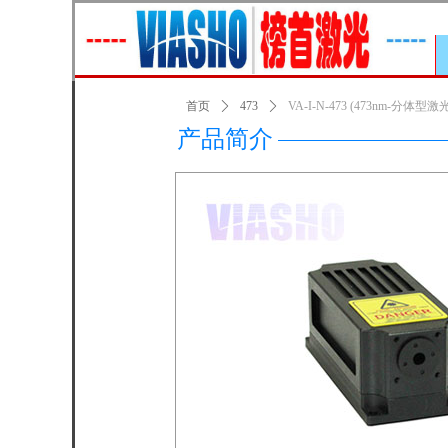
首页
ꄲ
473
ꄲ
VA-I-N-473 (473nm-分体型激
产品简介