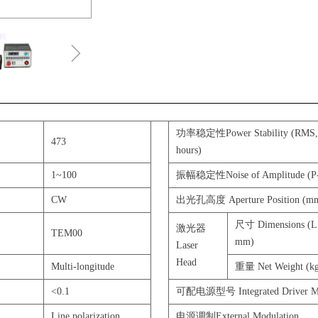
ꁇ
功率稳定性Power Stability (RMS, 
473
hours)
1~100
振幅稳定性Noise of Amplitude (P
CW
出光孔高度 Aperture Position (m
尺寸 Dimensions (
激光器
TEM00
mm)
Laser
Head
Multi-longitude
重量 Net Weight (k
<0.1
可配电源型号 Integrated Driver M
Line polarization
电源调制External Modulation