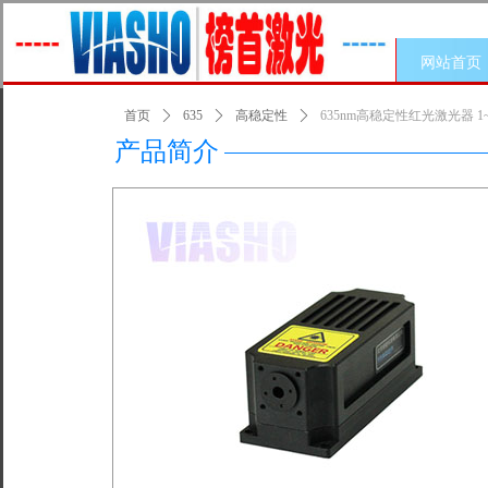
网站首页
首页
ꄲ
635
ꄲ
高稳定性
ꄲ
635nm高稳定性红光激光器 1~
产品简介