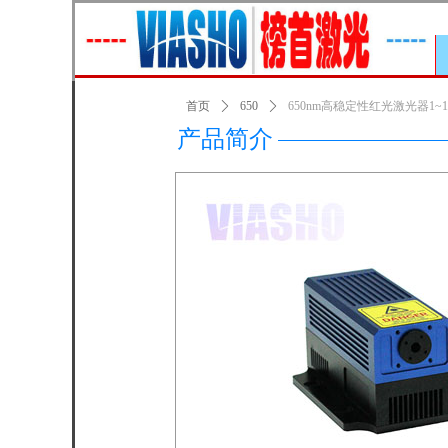
首页
ꄲ
650
ꄲ
650nm高稳定性红光激光器1~1
产品简介