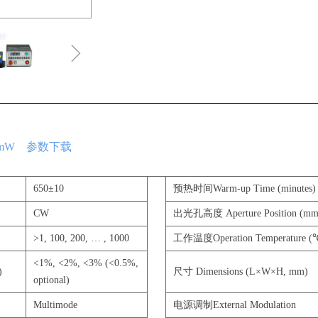
ꁇ
0mW 参数下载
650±10
预热时间Warm-up Time (minutes)
CW
出光孔高度 Aperture Position (mm
>1, 100, 200, … , 1000
工作温度Operation Temperature (
<1%, <2%, <3% (<0.5%,
)
尺寸 Dimensions (L×W×H, mm)
optional)
Multimode
电源调制External Modulation