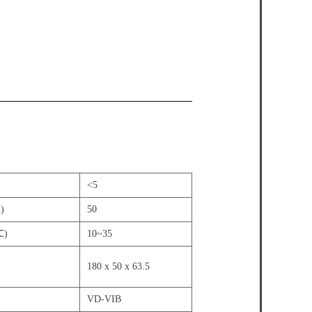
<5
)
50
℃)
10~35
180 x 50 x 63.5
VD-VIB