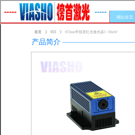
网站首页
首页
ꄲ
655
ꄲ
655nm窄线宽红光激光器1~30mW
产品简介