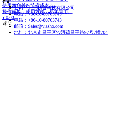
ꁆ
ꁇ
使用寿命长，节省成本；
联系我们
公司：
北京榜首科技有限公司
操作简单，使用方便，易学易用。
电话：
+86-10-80703749
¥ 0.00
电话：
+86-10-80703743
넳
넲
邮箱：
Sales@viasho.com
地址：
北京市昌平区沙河镇昌平路97号7幢704
友情链接：
榜首激光灯