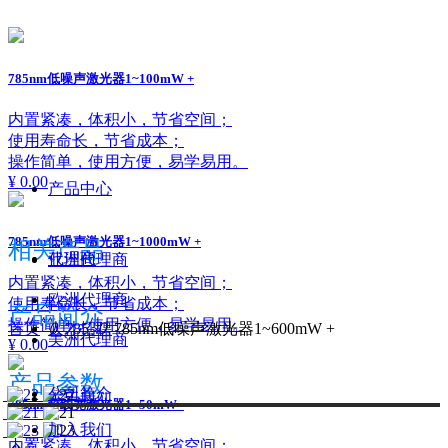
785nm低噪声激光器1~100mW +
内置紧凑，体积小，节省空间；
使用寿命长，节省成本；
操作简单，使用方便，易学易用。
¥ 0.00
产品中心
785nm低噪声激光器1~1000mW +
相关产品
代理商
亚洲代理商
内置紧凑，体积小，节省空间；
欧洲代理商
使用寿命长，节省成本；
产品简介
操作简单，使用方便，易学易用。
人才招聘
首页
ꄲ
785
ꄲ
785nm低噪声激光器1~600mW +
美洲代理商
¥ 0.00
产品参数
公司简介
关于我们
785nm窄线宽激光器1~50mW -
加入我们
内置紧凑，体积小，节省空间；