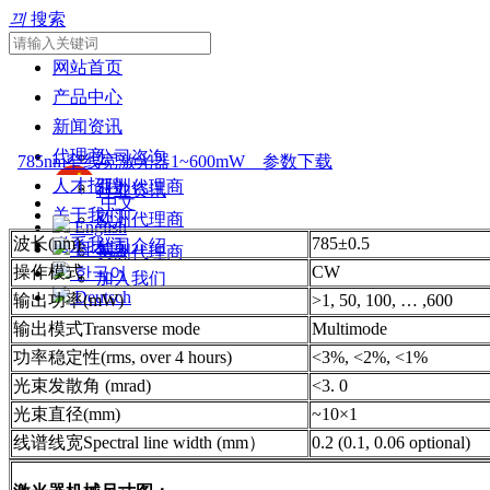
끠
搜索
网站首页
产品中心
新闻资讯
代理商
公司咨询
785nm窄线宽激光器1~600mW 参数下载
人才招聘
亚洲代理商
行业资讯
中文
关于我们
欧洲代理商
English
波长(nm)
785±0.5
联系我们
公司介绍
日本語
美洲代理商
操作模式
CW
한국어
加入我们
Deutsch
输出功率(mW)
>1, 50, 100, … ,600
输出模式Transverse mode
Multimode
功率稳定性(rms, over 4 hours)
<3%, <2%, <1%
光束发散角 (mrad)
<3. 0
光束直径(mm)
~10×1
线谱线宽Spectral line width (mm）
0.2 (0.1, 0.06 optional)