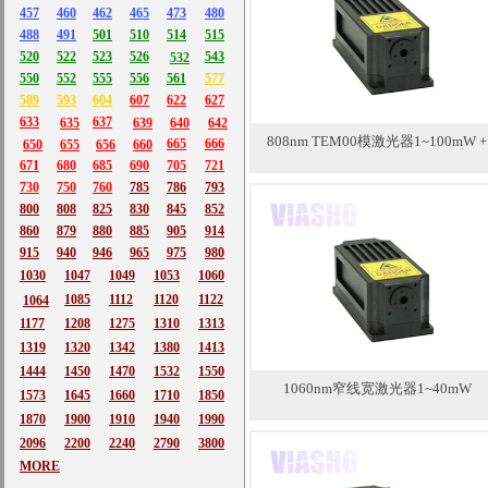
457
460
462
465
473
480
488
491
501
510
514
515
520
522
523
526
543
532
550
552
555
556
561
577
589
593
604
607
622
627
633
637
635
639
640
642
808nm TEM00模激光器1~100mW +
665
666
650
655
656
660
671
680
685
690
705
721
730
750
760
785
786
793
800
808
825
830
845
852
860
879
880
885
905
914
915
940
946
965
975
980
1030
1047
1049
1053
1060
1085
1112
1120
1122
1064
1177
1208
1275
1310
1313
1319
1320
1342
1380
1413
1444
1450
1470
1532
1550
1060nm窄线宽激光器1~40mW
1573
1645
1660
1710
1850
1870
1900
1910
1940
1990
2096
2200
2240
2790
3800
MORE