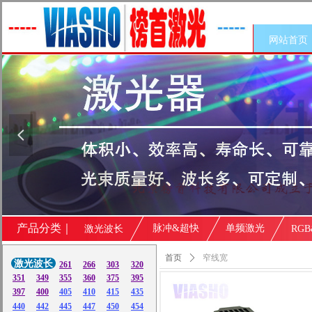
网站首页
넳
产品分类｜
脉冲&超快
单频激光
激光波长
RG
窄线宽
首页
ꄲ
共
23
个产品
激光波长
261
266
303
320
351
349
355
360
375
395
397
400
405
410
415
435
440
442
445
447
450
454