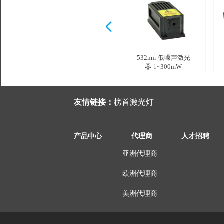
넳
532nm-激光器-11~20W
532nm-激光器-5~10W
532nm-单纵模激光
532nm-低噪声激光
器-1~500mW +
器-1~300mW
友情链接：
榜首激光灯
产品中心
代理商
人才招聘
亚洲代理商
欧洲代理商
美洲代理商